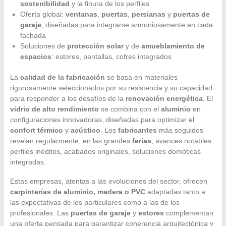
sostenibilidad
y la finura de los perfiles
Oferta global:
ventanas
,
puertas
,
persianas
y
puertas de
garaje
, diseñadas para integrarse armoniosamente en cada
fachada
Soluciones de
protección solar
y de
amueblamiento de
espacios
: estores, pantallas, cofres integrados
La
calidad de la fabricación
se basa en materiales
rigurosamente seleccionados por su resistencia y su capacidad
para responder a los desafíos de la
renovación energética
. El
vidrio de alto rendimiento
se combina con el
aluminio
en
configuraciones innovadoras, diseñadas para optimizar el
confort térmico
y
acústico
. Los
fabricantes
más seguidos
revelan regularmente, en las grandes
ferias
, avances notables:
perfiles inéditos, acabados originales, soluciones domóticas
integradas.
Estas empresas, atentas a las evoluciones del sector, ofrecen
carpinterías de aluminio, madera o PVC
adaptadas tanto a
las expectativas de los particulares como a las de los
profesionales. Las
puertas de garaje
y
estores
complementan
una oferta pensada para garantizar coherencia arquitectónica y