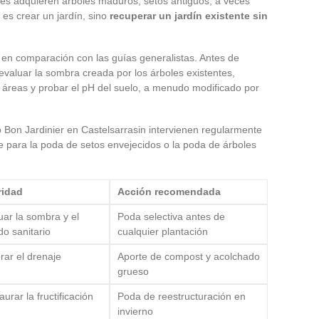
es adquieren árboles maduros, setos antiguos, a veces
 es crear un jardín, sino
recuperar un jardín existente sin
 en comparación con las guías generalistas. Antes de
evaluar la sombra creada por los árboles existentes,
as áreas y probar el pH del suelo, a menudo modificado por
io Bon Jardinier en Castelsarrasin intervienen regularmente
e para la poda de setos envejecidos o la poda de árboles
ridad
Acción recomendada
uar la sombra y el
Poda selectiva antes de
do sanitario
cualquier plantación
rar el drenaje
Aporte de compost y acolchado
grueso
urar la fructificación
Poda de reestructuración en
invierno