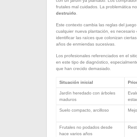
con un jardín ya plantado. Los comprador
frutales mal cuidados. La problemática no
destruirlo
.
Este contexto cambia las reglas del juego
cualquier nueva plantación, es necesario 
identificar las raíces que colonizan ciert
años de enmiendas sucesivas.
Los profesionales referenciados en el sit
en este tipo de diagnóstico, especialment
que han crecido demasiado.
Situación inicial
Prio
Jardín heredado con árboles
Eval
maduros
esta
Suelo compacto, arcilloso
Mejo
Frutales no podados desde
Resta
hace varios años