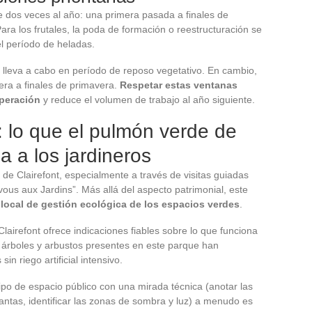
 dos veces al año: una primera pasada a finales de
ra los frutales, la poda de formación o reestructuración se
el período de heladas.
 lleva a cabo en período de reposo vegetativo. En cambio,
era a finales de primavera.
Respetar estas ventanas
uperación
y reduce el volumen de trabajo al año siguiente.
: lo que el pulmón verde de
a a los jardineros
 de Clairefont, especialmente a través de visitas guiadas
ous aux Jardins”. Más allá del aspecto patrimonial, este
local de gestión ecológica de los espacios verdes
.
airefont ofrece indicaciones fiables sobre lo que funciona
os árboles y arbustos presentes en este parque han
n riego artificial intensivo.
 tipo de espacio público con una mirada técnica (anotar las
antas, identificar las zonas de sombra y luz) a menudo es