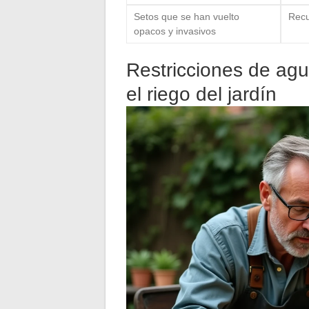
Setos que se han vuelto
Recu
opacos y invasivos
Restricciones de agu
el riego del jardín