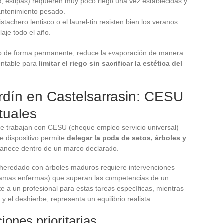
 estipas) requieren muy poco riego una vez establecidas y
antenimiento pesado.
achero lentisco o el laurel-tin resisten bien los veranos
aje todo el año.
o de forma permanente, reduce la evaporación de manera
rentable para
limitar el riego sin sacrificar la estética del
rdín en Castelsarrasin: CESU
tuales
que trabajan con CESU (cheque empleo servicio universal)
e dispositivo permite
delegar la poda de setos, árboles y
anece dentro de un marco declarado.
ín heredado con árboles maduros requiere intervenciones
e ramas enfermas) que superan las competencias de un
te a un profesional para estas tareas específicas, mientras
 el deshierbe, representa un equilibrio realista.
iones prioritarias