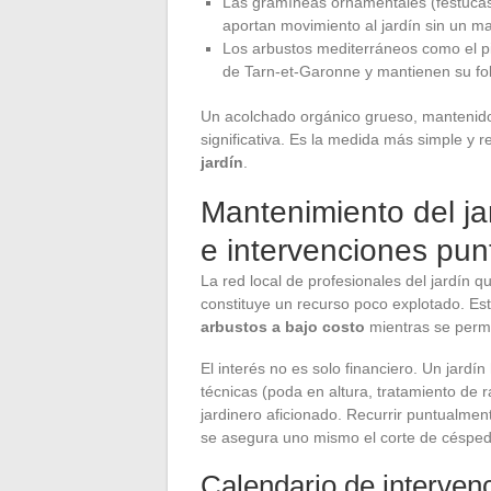
Las gramíneas ornamentales (festucas,
aportan movimiento al jardín sin un m
Los arbustos mediterráneos como el pist
de Tarn-et-Garonne y mantienen su foll
Un acolchado orgánico grueso, mantenid
significativa. Es la medida más simple y 
jardín
.
Mantenimiento del ja
e intervenciones pun
La red local de profesionales del jardín 
constituye un recurso poco explotado. Est
arbustos a bajo costo
mientras se perm
El interés no es solo financiero. Un jard
técnicas (poda en altura, tratamiento d
jardinero aficionado. Recurrir puntualmen
se asegura uno mismo el corte de césped y
Calendario de intervenc