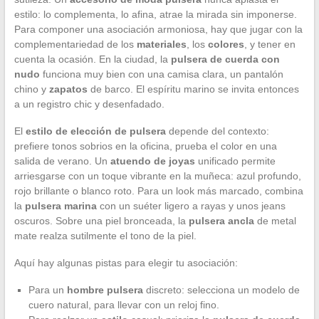
estilo: lo complementa, lo afina, atrae la mirada sin imponerse.
Para componer una asociación armoniosa, hay que jugar con la
complementariedad de los
materiales
, los
colores
, y tener en
cuenta la ocasión. En la ciudad, la
pulsera de cuerda con
nudo
funciona muy bien con una camisa clara, un pantalón
chino y
zapatos
de barco. El espíritu marino se invita entonces
a un registro chic y desenfadado.
El
estilo de elección de pulsera
depende del contexto:
prefiere tonos sobrios en la oficina, prueba el color en una
salida de verano. Un
atuendo de joyas
unificado permite
arriesgarse con un toque vibrante en la muñeca: azul profundo,
rojo brillante o blanco roto. Para un look más marcado, combina
la
pulsera marina
con un suéter ligero a rayas y unos jeans
oscuros. Sobre una piel bronceada, la
pulsera ancla
de metal
mate realza sutilmente el tono de la piel.
Aquí hay algunas pistas para elegir tu asociación:
Para un
hombre pulsera
discreto: selecciona un modelo de
cuero natural, para llevar con un reloj fino.