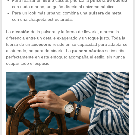
Para realzar un
estilo
casual: prioriza la
pulsera de cuerda
con nudo marino, un guiño directo al universo náutico.
Para un look más urbano: combina una
pulsera de metal
con una chaqueta estructurada.
La
elección
de la pulsera, y la forma de llevarla, marcan la
diferencia entre un detalle exagerado y un toque justo. Toda la
fuerza de un
accesorio
reside en su capacidad para adaptarse
al atuendo, no para dominarlo. La
pulsera náutica
se inscribe
perfectamente en este enfoque: acompaña el estilo, sin nunca
ocupar todo el espacio.