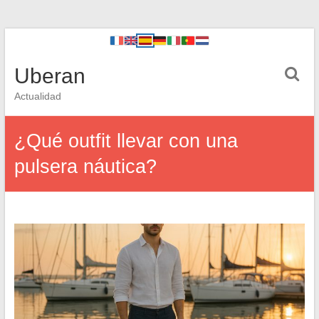
Uberan
Actualidad
¿Qué outfit llevar con una
pulsera náutica?