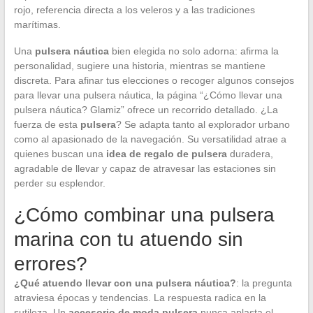
rojo, referencia directa a los veleros y a las tradiciones
marítimas.
Una
pulsera náutica
bien elegida no solo adorna: afirma la
personalidad, sugiere una historia, mientras se mantiene
discreta. Para afinar tus elecciones o recoger algunos consejos
para llevar una pulsera náutica, la página “¿Cómo llevar una
pulsera náutica? Glamiz” ofrece un recorrido detallado. ¿La
fuerza de esta
pulsera
? Se adapta tanto al explorador urbano
como al apasionado de la navegación. Su versatilidad atrae a
quienes buscan una
idea de regalo de pulsera
duradera,
agradable de llevar y capaz de atravesar las estaciones sin
perder su esplendor.
¿Cómo combinar una pulsera
marina con tu atuendo sin
errores?
¿Qué atuendo llevar con una pulsera náutica?
: la pregunta
atraviesa épocas y tendencias. La respuesta radica en la
sutileza. Un
accesorio de moda pulsera
nunca aplasta el