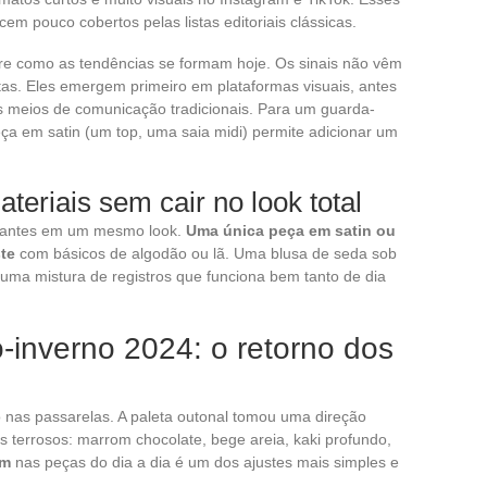
em pouco cobertos pelas listas editoriais clássicas.
e como as tendências se formam hoje. Os sinais não vêm
tas. Eles emergem primeiro em plataformas visuais, antes
 meios de comunicação tradicionais. Para um guarda-
ça em satin (um top, uma saia midi) permite adicionar um
eriais sem cair no look total
rilhantes em um mesmo look.
Uma única peça em satin ou
ste
com básicos de algodão ou lã. Uma blusa de seda sob
 uma mistura de registros que funciona bem tanto de dia
o-inverno 2024: o retorno dos
 nas passarelas. A paleta outonal tomou uma direção
 terrosos: marrom chocolate, bege areia, kaki profundo,
om
nas peças do dia a dia é um dos ajustes mais simples e