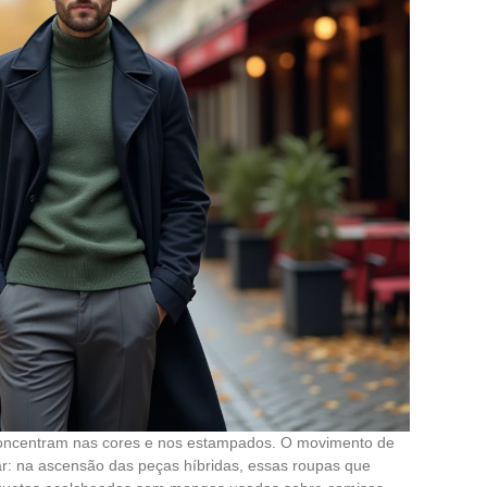
concentram nas cores e nos estampados. O movimento de
r: na ascensão das peças híbridas, essas roupas que