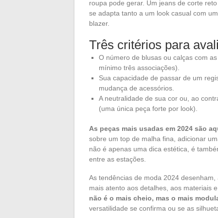
roupa pode gerar. Um jeans de corte reto
se adapta tanto a um look casual com u
blazer.
Três critérios para ava
O número de blusas ou calças com as q
mínimo três associações).
Sua capacidade de passar de um regis
mudança de acessórios.
A neutralidade de sua cor ou, ao contr
(uma única peça forte por look).
As peças mais usadas em 2024 são aqu
sobre um top de malha fina, adicionar um
não é apenas uma dica estética, é tamb
entre as estações.
As tendências de moda 2024 desenham, a
mais atento aos detalhes, aos materiais 
não é o mais cheio, mas o mais modul
versatilidade se confirma ou se as silhue