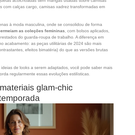
Jaquetas acolchoadas sem mangas usadas sobre camisas
os com calças cargo, camisas xadrez transformadas em
 apenas à moda masculina, onde se consolidou de forma
permeiam as coleções femininas
, com bolsos aplicados,
prestados do guarda-roupa de trabalho. A diferença em
no acabamento: as peças utilitárias de 2024 são mais
ntrastantes, efeitos bimatéria) do que as versões brutas
 ideias de looks a serem adaptados, você pode saber mais
orda regularmente essas evoluções estilísticas.
 materiais glam-chic
 temporada