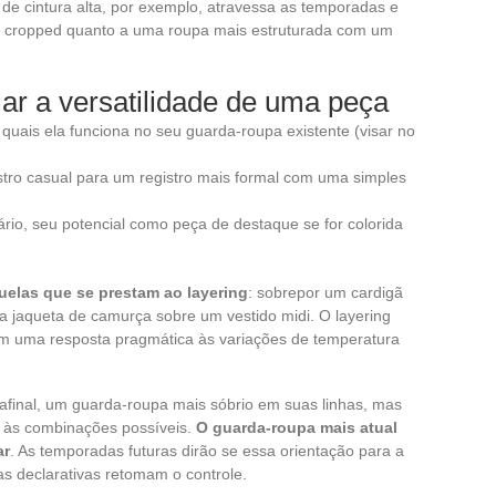
 de cintura alta, por exemplo, atravessa as temporadas e
m cropped quanto a uma roupa mais estruturada com um
liar a versatilidade de uma peça
uais ela funciona no seu guarda-roupa existente (visar no
tro casual para um registro mais formal com uma simples
ário, seu potencial como peça de destaque se for colorida
elas que se prestam ao layering
: sobrepor um cardigã
a jaqueta de camurça sobre um vestido midi. O layering
ém uma resposta pragmática às variações de temperatura
final, um guarda-roupa mais sóbrio em suas linhas, mas
e às combinações possíveis.
O guarda-roupa mais atual
ar
. As temporadas futuras dirão se essa orientação para a
tas declarativas retomam o controle.