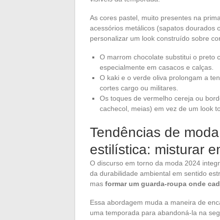
As cores pastel, muito presentes na prima
acessórios metálicos (sapatos dourados 
personalizar um look construído sobre co
O marrom chocolate substitui o preto 
especialmente em casacos e calças.
O kaki e o verde oliva prolongam a te
cortes cargo ou militares.
Os toques de vermelho cereja ou bor
cachecol, meias) em vez de um look to
Tendências de moda 
estilística: misturar
O discurso em torno da moda 2024 integra 
da durabilidade ambiental em sentido estr
mas
formar um guarda-roupa onde cad
Essa abordagem muda a maneira de enca
uma temporada para abandoná-la na seguin