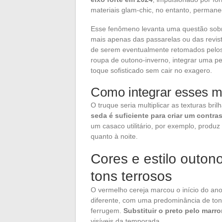
materiais glam-chic, no entanto, permanec
Esse fenômeno levanta uma questão sobr
mais apenas das passarelas ou das revis
de serem eventualmente retomados pelos
roupa de outono-inverno, integrar uma pe
toque sofisticado sem cair no exagero.
Como integrar esses mat
O truque seria multiplicar as texturas b
seda é suficiente para criar um contra
um casaco utilitário, por exemplo, produz
quanto à noite.
Cores e estilo outon
tons terrosos
O vermelho cereja marcou o início do ano
diferente, com uma predominância de tons
ferrugem.
Substituir o preto pelo marr
visíveis da temporada.