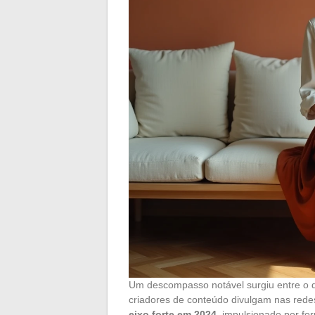
Um descompasso notável surgiu entre o q
criadores de conteúdo divulgam nas rede
eixo forte em 2024
, impulsionado por fo