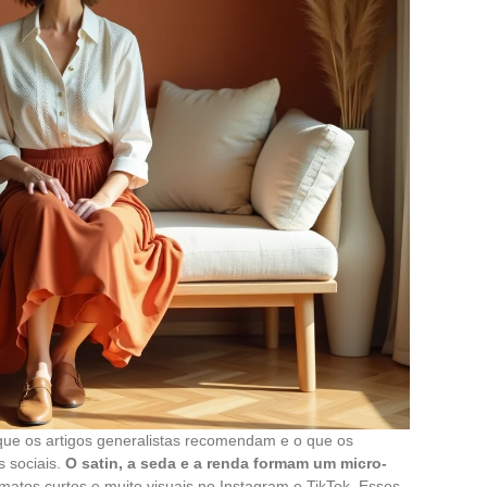
ue os artigos generalistas recomendam e o que os
s sociais.
O satin, a seda e a renda formam um micro-
rmatos curtos e muito visuais no Instagram e TikTok. Esses