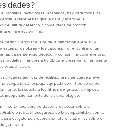
esidades?
a: modelos, tecnologías, acabados, hay para todos los
erencia, evalúe el uso que le dará y examine la
ficie, altura del techo, tipo de placa de cocción,
ta en la elección final.
be permitir renovar el aire de la habitación entre 10 y 15
a escapar los olores y los vapores. Por el contrario, un
se rápidamente ensordecedor y consumir mucha energía.
e los modelos inferiores a 60 dB para preservar un ambiente
biertas al salón.
sibilidades técnicas del edificio. Si no se puede prever
una campana de reciclaje equipada con filtros de carbón
larmente. En cuanto a los
filtros de grasa
, la limpieza
ato, independientemente del sistema elegido.
on importantes, pero no deben prevalecer sobre el
trable o retráctil: asegúrese de la compatibilidad con la
ahora obligatoria, proporciona referencias útiles sobre el
uido generado.