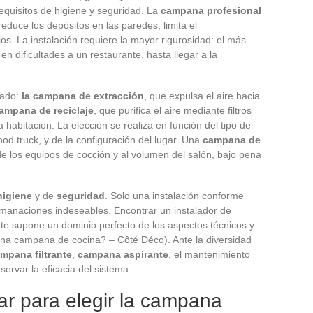
equisitos de higiene y seguridad. La
campana profesional
educe los depósitos en las paredes, limita el
os. La instalación requiere la mayor rigurosidad: el más
n dificultades a un restaurante, hasta llegar a la
cado:
la campana de extracción
, que expulsa el aire hacia
campana de reciclaje
, que purifica el aire mediante filtros
 habitación. La elección se realiza en función del tipo de
ood truck, y de la configuración del lugar. Una
campana de
de los equipos de cocción y al volumen del salón, bajo pena
higiene
y de
seguridad
. Solo una instalación conforme
 emanaciones indeseables. Encontrar un instalador de
 supone un dominio perfecto de los aspectos técnicos y
 una campana de cocina? – Côté Déco). Ante la diversidad
mpana filtrante
,
campana aspirante
, el mantenimiento
ervar la eficacia del sistema.
zar para elegir la campana