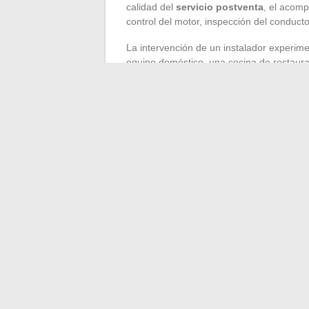
calidad del
servicio postventa
, el acom
control del motor, inspección del conduct
La intervención de un instalador experim
equipo doméstico, una cocina de restauran
con seguros y certificaciones reconocidas
referencias, exigir un presupuesto detalla
ejecución y el seguimiento. Al final, una i
sino también el control de
olores, vapore
La campana bien instalada es la promesa d
problemas y donde la actividad fluye. La e
una vida cotidiana serena detrás de los f
←
Cómo encontrar o restablecer el cód
Las últimas tendencias geek: se