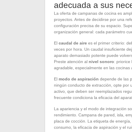
adecuada a sus nec
La oferta de campanas de cocina es ampli
proyectos. Antes de decidirse por una ref
configuración precisa de su espacio. Super
organización general: cada parámetro cuen
El
caudal de aire
es el primer criterio: de
veces por hora. Un caudal insuficiente dej
aparato demasiado potente puede volver
Preste atención al
nivel sonoro
: prioric
agradable, especialmente en las cocinas a
El
modo de aspiración
depende de las po
ningún conducto de extracción, opte por 
activo, que deben ser reemplazados regu
frecuente condiciona la eficacia del apar
La apariencia y el modo de integración s
rendimiento. Campana de pared, isla, empo
placa de cocción. La etiqueta de energía, 
consumo, la eficacia de aspiración y el r