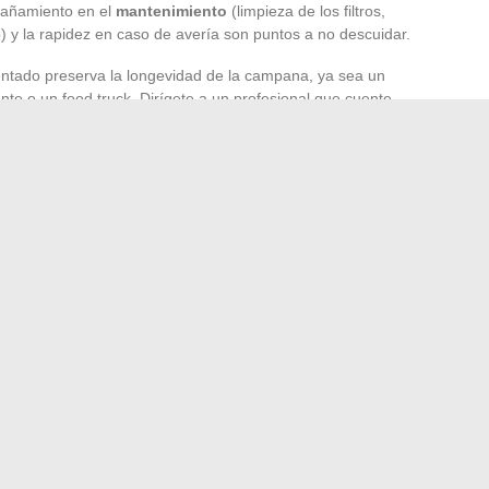
pañamiento en el
mantenimiento
(limpieza de los filtros,
o) y la rapidez en caso de avería son puntos a no descuidar.
entado preserva la longevidad de la campana, ya sea un
te o un food truck. Dirígete a un profesional que cuente
 (NF, Qualibat o equivalente). No dude en pedir
do, verificar la transparencia respecto a los plazos de
nstalación profesional condiciona no solo el rendimiento,
s y grasas
y la seguridad global del sistema de extracción.
e una cocina tranquila, donde el aire circula sin
xigencia técnica nunca es un lujo, sino la base discreta de
ogones.
igo de una maleta Samsonite TSA 007 olvidado
ries, videojuegos y cultura pop que no te puedes perder
→