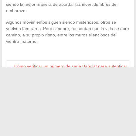
siendo la mejor manera de abordar las incertidumbres del
embarazo.
Algunos movimientos siguen siendo misteriosos, otros se
vuelven familiares. Pero siempre, recuerdan que la vida se abre
camino, a su propio ritmo, entre los muros silenciosos del
vientre materno.
←
Cómo verificar un número de serie Babolat para autenticar
tu raqueta de tenis
Cómo encontrar o restablecer el código de una maleta
Samsonite TSA 007 olvidado
→
Search