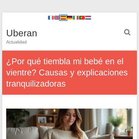
Uberan
Actualidad
¿Por qué tiembla mi bebé en el
vientre? Causas y explicaciones
tranquilizadoras