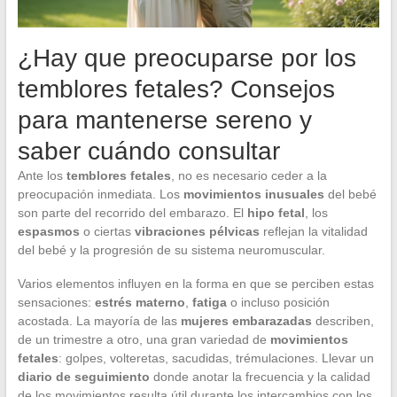
¿Hay que preocuparse por los
temblores fetales? Consejos
para mantenerse sereno y
saber cuándo consultar
Ante los
temblores fetales
, no es necesario ceder a la
preocupación inmediata. Los
movimientos inusuales
del bebé
son parte del recorrido del embarazo. El
hipo fetal
, los
espasmos
o ciertas
vibraciones pélvicas
reflejan la vitalidad
del bebé y la progresión de su sistema neuromuscular.
Varios elementos influyen en la forma en que se perciben estas
sensaciones:
estrés materno
,
fatiga
o incluso posición
acostada. La mayoría de las
mujeres embarazadas
describen,
de un trimestre a otro, una gran variedad de
movimientos
fetales
: golpes, volteretas, sacudidas, trémulaciones. Llevar un
diario de seguimiento
donde anotar la frecuencia y la calidad
de los movimientos resulta útil durante los intercambios con los