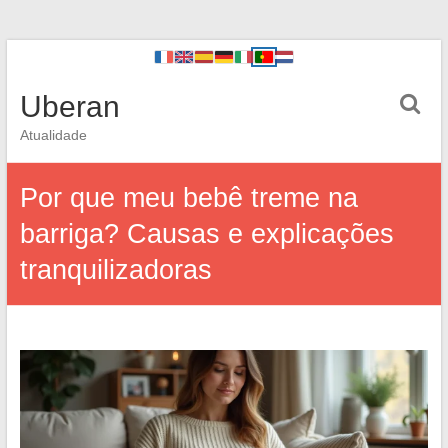
Uberan
Atualidade
Por que meu bebê treme na
barriga? Causas e explicações
tranquilizadoras