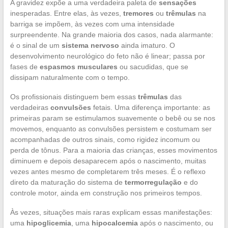
A gravidez expõe a uma verdadeira paleta de
sensações
inesperadas. Entre elas, às vezes,
tremores
ou
trêmulas
na
barriga se impõem, às vezes com uma intensidade
surpreendente. Na grande maioria dos casos, nada alarmante:
é o sinal de um
sistema nervoso
ainda imaturo. O
desenvolvimento neurológico do feto não é linear; passa por
fases de
espasmos musculares
ou sacudidas, que se
dissipam naturalmente com o tempo.
Os profissionais distinguem bem essas
trêmulas
das
verdadeiras
convulsões
fetais. Uma diferença importante: as
primeiras param se estimulamos suavemente o bebê ou se nos
movemos, enquanto as convulsões persistem e costumam ser
acompanhadas de outros sinais, como rigidez incomum ou
perda de tônus. Para a maioria das crianças, esses movimentos
diminuem e depois desaparecem após o nascimento, muitas
vezes antes mesmo de completarem três meses. É o reflexo
direto da maturação do sistema de
termorregulação
e do
controle motor, ainda em construção nos primeiros tempos.
Às vezes, situações mais raras explicam essas manifestações:
uma
hipoglicemia
, uma
hipocalcemia
após o nascimento, ou