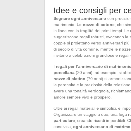
Idee e consigli per c
Segnare ogni anniversario
con precision
matrimonio.
Le nozze di cotone
, che sim
in linea con la fragilità dei primi tempi. Le
suggeriscono regali robusti, evocando la so
coppie si proiettano verso anniversari più s
di secolo di vita comune, mentre le
nozze
invitano a celebrazioni grandiose e regali
I
regali per l’anniversario di matrimoni
porcellana
(20 anni), ad esempio, si abbin
nozze di platino
(70 anni) si armonizzano
la perennità e la preziosità della relazione
avere una tonalità verdognola, richiamand
amore sempre vivo e prospero.
Oltre ai regali materiali e simbolici, è i
Organizzare un viaggio a due, una fuga ro
particolare
, creando ricordi imperdibili. C
condivisa,
ogni anniversario di matrimo