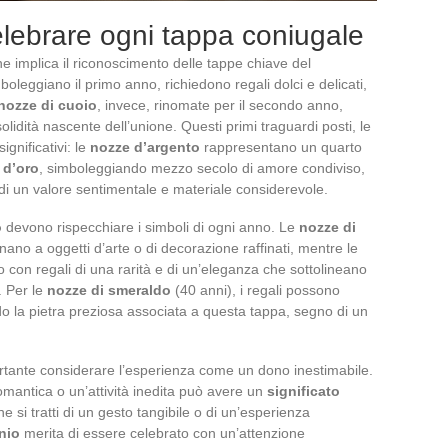
elebrare ogni tappa coniugale
e implica il riconoscimento delle tappe chiave del
boleggiano il primo anno, richiedono regali dolci e delicati,
nozze di cuoio
, invece, rinomate per il secondo anno,
lidità nascente dell’unione. Questi primi traguardi posti, le
ignificativi: le
nozze d’argento
rappresentano un quarto
 d’oro
, simboleggiando mezzo secolo di amore condiviso,
 di un valore sentimentale e materiale considerevole.
o
devono rispecchiare i simboli di ogni anno. Le
nozze di
ano a oggetti d’arte o di decorazione raffinati, mentre le
 con regali di una rarità e di un’eleganza che sottolineano
. Per le
nozze di smeraldo
(40 anni), i regali possono
o la pietra preziosa associata a questa tappa, segno di un
mportante considerare l’esperienza come un dono inestimabile.
mantica o un’attività inedita può avere un
significato
he si tratti di un gesto tangibile o di un’esperienza
nio
merita di essere celebrato con un’attenzione