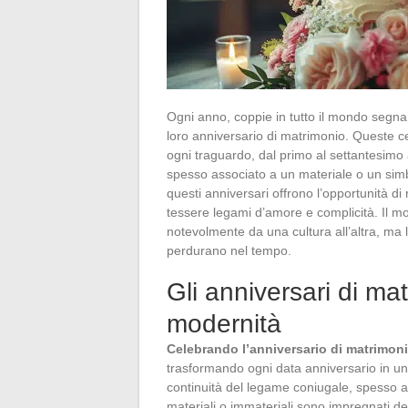
Ogni anno, coppie in tutto il mondo segna
loro anniversario di matrimonio. Queste ce
ogni traguardo, dal primo al settantesimo 
spesso associato a un materiale o un simbo
questi anniversari offrono l’opportunità di r
tessere legami d’amore e complicità. Il m
notevolmente da una cultura all’altra, ma 
perdurano nel tempo.
Gli anniversari di mat
modernità
Celebrando l’anniversario di matrimon
trasformando ogni data anniversario in un
continuità del legame coniugale, spesso at
materiali o immateriali sono impregnati del