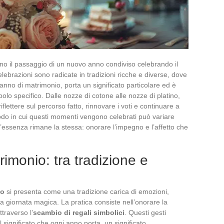
no il passaggio di un nuovo anno condiviso celebrando il
lebrazioni sono radicate in tradizioni ricche e diverse, dove
anno di matrimonio, porta un significato particolare ed è
lo specifico. Dalle nozze di cotone alle nozze di platino,
iflettere sul percorso fatto, rinnovare i voti e continuare a
odo in cui questi momenti vengono celebrati può variare
l’essenza rimane la stessa: onorare l’impegno e l’affetto che
rimonio: tra tradizione e
io
si presenta come una tradizione carica di emozioni,
a giornata magica. La pratica consiste nell’onorare la
traverso l’
scambio di regali simbolici
. Questi gesti
 significato che ogni anno porta, un significato