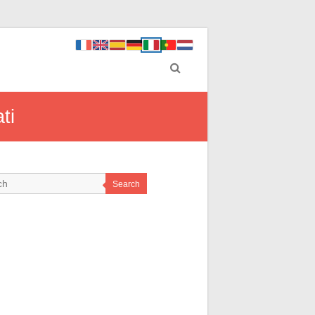
ti
Search