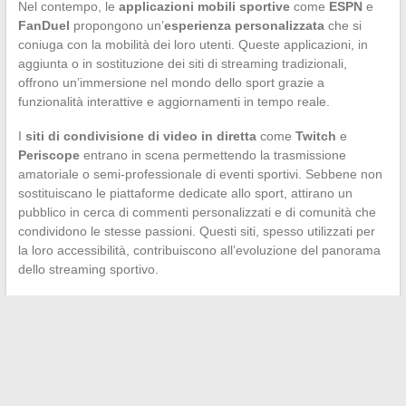
Nel contempo, le
applicazioni mobili sportive
come
ESPN
e
FanDuel
propongono un’
esperienza personalizzata
che si
coniuga con la mobilità dei loro utenti. Queste applicazioni, in
aggiunta o in sostituzione dei siti di streaming tradizionali,
offrono un’immersione nel mondo dello sport grazie a
funzionalità interattive e aggiornamenti in tempo reale.
I
siti di condivisione di video in diretta
come
Twitch
e
Periscope
entrano in scena permettendo la trasmissione
amatoriale o semi-professionale di eventi sportivi. Sebbene non
sostituiscano le piattaforme dedicate allo sport, attirano un
pubblico in cerca di commenti personalizzati e di comunità che
condividono le stesse passioni. Questi siti, spesso utilizzati per
la loro accessibilità, contribuiscono all’evoluzione del panorama
dello streaming sportivo.
←
Misure e conversioni in cucina: come trasporre i grammi in
volume?
Come ricondizionare un telefono?
→