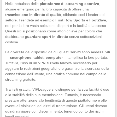
Nella nebulosa delle
piattaforme di streaming sportivo
,
alcune emergono per la loro capacità di offrire una
trasmissione in diretta
di qualità, sfidando così i leader del
settore. Prendete ad esempio
First Row Sports
e
Foot2live
,
noti per la loro vasta selezione di sport e la facilità di accesso.
Questi siti si posizionano come attori chiave per coloro che
desiderano
guardare sport in diretta
senza sottoscrizioni
costose.
La diversità dei dispositivi da cui questi servizi sono
accessibili
—
smartphone
,
tablet
,
computer
— amplifica la loro portata.
Tuttavia, l’uso di un
VPN
si rivela talvolta necessario per
aggirare le restrizioni geografiche e garantire la sicurezza della
connessione dell’utente, una pratica comune nel campo dello
streaming gratuito.
Tra i siti gratuiti, VIPLeague si distingue per la sua facilità d’uso
e la stabilità della sua trasmissione. Tuttavia, è necessario
prestare attenzione alla legittimità di queste piattaforme e alle
eventuali violazioni dei diritti di trasmissione. Gli utenti devono
quindi navigare con discernimento, tenendo conto dei rischi
legali associati.