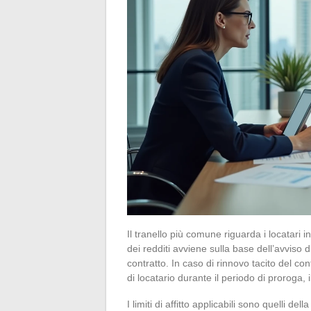
Il tranello più comune riguarda i locatari in 
dei redditi avviene sulla base dell’avviso 
contratto. In caso di rinnovo tacito del con
di locatario durante il periodo di proroga, i
I limiti di affitto applicabili sono quelli d