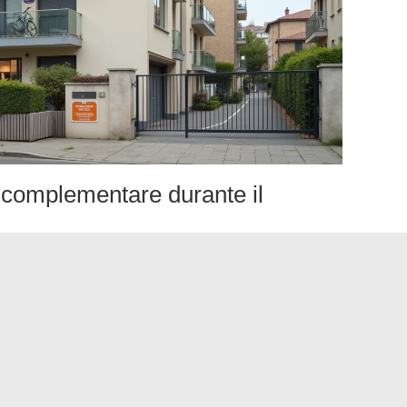
e complementare durante il
intermedio corrisponde a una percentuale del prezzo di
 triennale. Questa percentuale è diversa da quella del
 l’importo esatto a partire dal prezzo di costo riportato sul
importo dell’anno precedente.
odo triennale, e non in un’unica volta.
Ogni anno di
da riportare sulla dichiarazione 2042
.
oroga Scellier: decidere tra