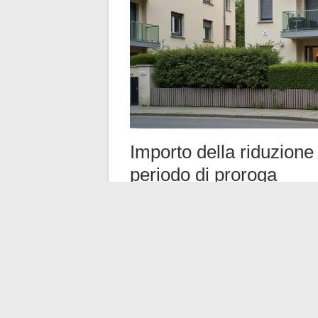
Importo della riduzion
periodo di proroga
La riduzione complementare nel Scellier 
costo dell’immobile, applicata per periodo
periodo iniziale. Consigliamo di ricalcolare
2044 EB, e non di applicare per default l’
La riduzione si dichiara ogni anno del peri
proroga genera una riduzione distinta 
Fine della seconda pr