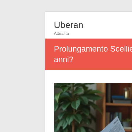
Uberan
Attualità
Prolungamento Scellie
anni?