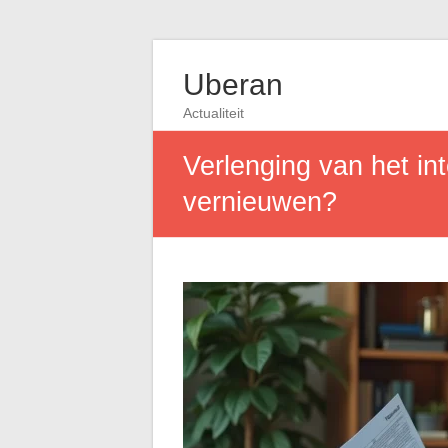
Uberan
Actualiteit
Verlenging van het int
vernieuwen?