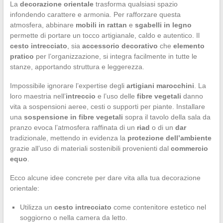
La
decorazione orientale
trasforma qualsiasi spazio
infondendo carattere e armonia. Per rafforzare questa
atmosfera, abbinare
mobili in rattan
e
sgabelli in legno
permette di portare un tocco artigianale, caldo e autentico. Il
cesto intrecciato
, sia
accessorio decorativo
che
elemento
pratico
per l’organizzazione, si integra facilmente in tutte le
stanze, apportando struttura e leggerezza.
Impossibile ignorare l’expertise degli
artigiani marocchini
. La
loro maestria nell’
intreccio
e l’uso delle
fibre vegetali
danno
vita a sospensioni aeree, cesti o supporti per piante. Installare
una
sospensione in fibre vegetali
sopra il tavolo della sala da
pranzo evoca l’atmosfera raffinata di un
riad
o di un
dar
tradizionale, mettendo in evidenza la
protezione dell’ambiente
grazie all’uso di materiali sostenibili provenienti dal
commercio
equo
.
Ecco alcune idee concrete per dare vita alla tua decorazione
orientale:
Utilizza un
cesto intrecciato
come contenitore estetico nel
soggiorno o nella camera da letto.