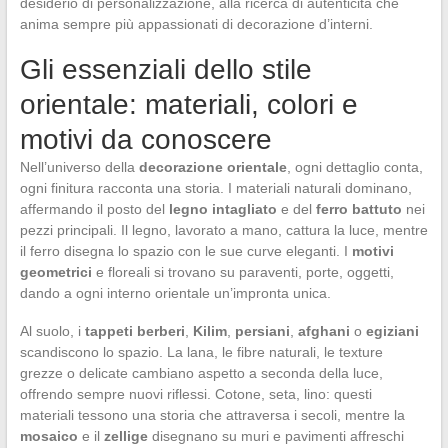
desiderio di personalizzazione, alla ricerca di autenticità che
anima sempre più appassionati di decorazione d’interni.
Gli essenziali dello stile
orientale: materiali, colori e
motivi da conoscere
Nell’universo della
decorazione orientale
, ogni dettaglio conta,
ogni finitura racconta una storia. I materiali naturali dominano,
affermando il posto del
legno intagliato
e del
ferro battuto
nei
pezzi principali. Il legno, lavorato a mano, cattura la luce, mentre
il ferro disegna lo spazio con le sue curve eleganti. I
motivi
geometrici
e floreali si trovano su paraventi, porte, oggetti,
dando a ogni interno orientale un’impronta unica.
Al suolo, i
tappeti berberi
,
Kilim
,
persiani
,
afghani
o
egiziani
scandiscono lo spazio. La lana, le fibre naturali, le texture
grezze o delicate cambiano aspetto a seconda della luce,
offrendo sempre nuovi riflessi. Cotone, seta, lino: questi
materiali tessono una storia che attraversa i secoli, mentre la
mosaico
e il
zellige
disegnano su muri e pavimenti affreschi