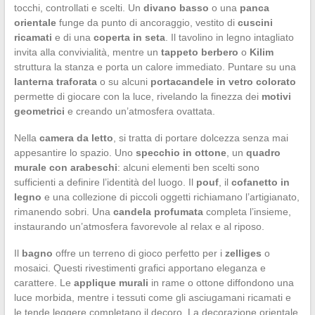
tocchi, controllati e scelti. Un
divano basso
o una
panca
orientale
funge da punto di ancoraggio, vestito di
cuscini
ricamati
e di una
coperta in seta
. Il tavolino in legno intagliato
invita alla convivialità, mentre un
tappeto berbero
o
Kilim
struttura la stanza e porta un calore immediato. Puntare su una
lanterna traforata
o su alcuni
portacandele in vetro colorato
permette di giocare con la luce, rivelando la finezza dei
motivi
geometrici
e creando un’atmosfera ovattata.
Nella
camera da letto
, si tratta di portare dolcezza senza mai
appesantire lo spazio. Uno
specchio in ottone
, un
quadro
murale con arabeschi
: alcuni elementi ben scelti sono
sufficienti a definire l’identità del luogo. Il
pouf
, il
cofanetto in
legno
e una collezione di piccoli oggetti richiamano l’artigianato,
rimanendo sobri. Una
candela profumata
completa l’insieme,
instaurando un’atmosfera favorevole al relax e al riposo.
Il
bagno
offre un terreno di gioco perfetto per i
zelliges
o
mosaici. Questi rivestimenti grafici apportano eleganza e
carattere. Le
applique murali
in rame o ottone diffondono una
luce morbida, mentre i tessuti come gli asciugamani ricamati e
le tende leggere completano il decoro. La decorazione orientale