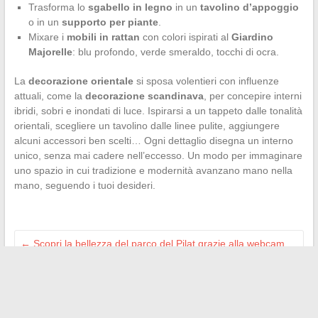
Trasforma lo
sgabello in legno
in un
tavolino d’appoggio
o in un
supporto per piante
.
Mixare i
mobili in rattan
con colori ispirati al
Giardino
Majorelle
: blu profondo, verde smeraldo, tocchi di ocra.
La
decorazione orientale
si sposa volentieri con influenze
attuali, come la
decorazione scandinava
, per concepire interni
ibridi, sobri e inondati di luce. Ispirarsi a un tappeto dalle tonalità
orientali, scegliere un tavolino dalle linee pulite, aggiungere
alcuni accessori ben scelti… Ogni dettaglio disegna un interno
unico, senza mai cadere nell’eccesso. Un modo per immaginare
uno spazio in cui tradizione e modernità avanzano mano nella
mano, seguendo i tuoi desideri.
←
Scopri la bellezza del parco del Pilat grazie alla webcam
La Jasserie in diretta
Come verificare un numero di serie Babolat per autenticare la
tua racchetta da tennis
→