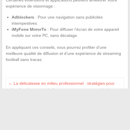
Certaines extensions et applications peuvent améliorer votre
expérience de visionnage :
Adblockers
: Pour une navigation sans publicités
intempestives.
iMyFone MirrorTo
: Pour diffuser l’écran de votre appareil
mobile sur votre PC, sans décalage.
En appliquant ces conseils, vous pourrez profiter d’une
meilleure qualité de diffusion et d’une expérience de streaming
football sans tracas.
←
La délicatesse en milieu professionnel : stratégies pour
gérer les changements de programme avec respect et
considération
Les solutions digitales pour une gestion simplifiée de la
sécurité d’entreprise
→
Recherche