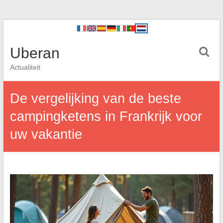
Uberan
Actualiteit
De vergelijking van de beste
campingketens in Frankrijk voor
uw vakantie