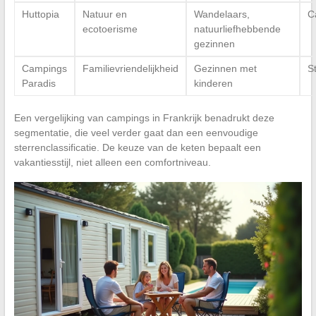
Huttopia
Natuur en
Wandelaars,
C
ecotoerisme
natuurliefhebbende
gezinnen
Campings
Familievriendelijkheid
Gezinnen met
S
Paradis
kinderen
Een vergelijking van campings in Frankrijk benadrukt deze
segmentatie, die veel verder gaat dan een eenvoudige
sterrenclassificatie. De keuze van de keten bepaalt een
vakantiesstijl, niet alleen een comfortniveau.