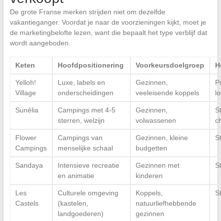
De grote Franse merken strijden niet om dezelfde
vakantieganger. Voordat je naar de voorzieningen kijkt, moet je
de marketingbelofte lezen, want die bepaalt het type verblijf dat
wordt aangeboden.
Keten
Hoofdpositionering
Voorkeursdoelgroep
H
Yelloh!
Luxe, labels en
Gezinnen,
P
Village
onderscheidingen
veeleisende koppels
l
Sunêlia
Campings met 4-5
Gezinnen,
S
sterren, welzijn
volwassenen
c
Flower
Campings van
Gezinnen, kleine
S
Campings
menselijke schaal
budgetten
Sandaya
Intensieve recreatie
Gezinnen met
S
en animatie
kinderen
Les
Culturele omgeving
Koppels,
S
Castels
(kastelen,
natuurliefhebbende
landgoederen)
gezinnen