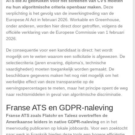
ATS die AI gebruiken voor het screenen van CV’s moeten
nu hun algoritmische criteria openbaar maken.
Deze
verplichting is het gevolg van de inwerkingtreding van de
Europese AI Act in februari 2026. Workable en Greenhouse,
onder anderen, worden hier direct door getroffen, volgens de
officiële verklaring van de Europese Commissie van 1 februari
2026.
De consequentie voor een kandidaat is direct: het wordt
mogelijk om te weten waarom een sollicitatie is afgewezen. De
selectiecriteria (jaren ervaring, diploma’s, technische
vaardigheden) moeten toegankelijk worden gemaakt. De
beschikbare gegevens maken het nog niet mogelijk om het
werkelijke effect van deze transparantie op de
wervingspercentages te meten, maar het principe opent de weg
naar rechtsmiddelen in geval van algoritmische discriminatie.
Franse ATS en GDPR-naleving
Franse ATS zoals Flatchr en Taleez overtreffen de
Amerikaanse leiders in native GDPR-naleving
en in het
meervoudig publiceren op lokale jobboards. Voor een zoektocht
naar werk in Frankrijk bieden deze tools een hogere efficiëntie