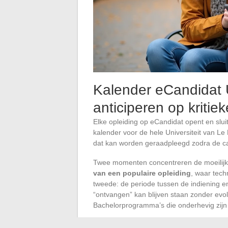
Kalender eCandidat U
anticiperen op kritie
Elke opleiding op eCandidat opent en slui
kalender voor de hele Universiteit van Le 
dat kan worden geraadpleegd zodra de 
Twee momenten concentreren de moeilijk
van een populaire opleiding
, waar tech
tweede: de periode tussen de indiening e
“ontvangen” kan blijven staan zonder ev
Bachelorprogramma’s die onderhevig zijn
Het is voordelig om uw dossier in te die