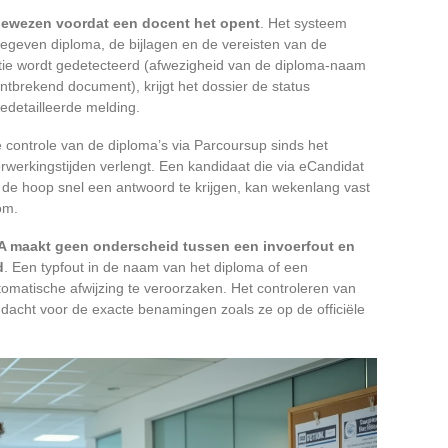
gewezen voordat een docent het opent
. Het systeem
gegeven diploma, de bijlagen en de vereisten van de
ntie wordt gedetecteerd (afwezigheid van de diploma-naam
t, ontbrekend document), krijgt het dossier de status
gedetailleerde melding.
 controle van de diploma’s via Parcoursup sinds het
rwerkingstijden verlengt. Een kandidaat die via eCandidat
in de hoop snel een antwoord te krijgen, kan wekenlang vast
om.
 IA maakt geen onderscheid tussen een invoerfout en
d
. Een typfout in de naam van het diploma of een
matische afwijzing te veroorzaken. Het controleren van
andacht voor de exacte benamingen zoals ze op de officiële