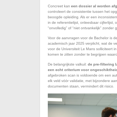
Concreet kan
een dossier al worden af
controleert de consistentie tussen het op
beoogde opleiding. Als er een inconsiste
in de referentielijst, onleesbaar cijferlijs
“onvolledig” of “niet ontvankelijk” zonder 
Voor de aanvragen voor de Bachelor is de
academisch jaar 2025 verplicht, wat de ve
voor de Universiteit Le Mans solliciteert 
komen te zitten zonder te begrijpen waar
De belangrijkste valkuil:
de pre-filtering
een echt criterium voor ongeschikthei
afgebroken scan is voldoende om een auto
elk veld vóór validatie, met bijzondere a
documenten staan, vermindert dit risico.