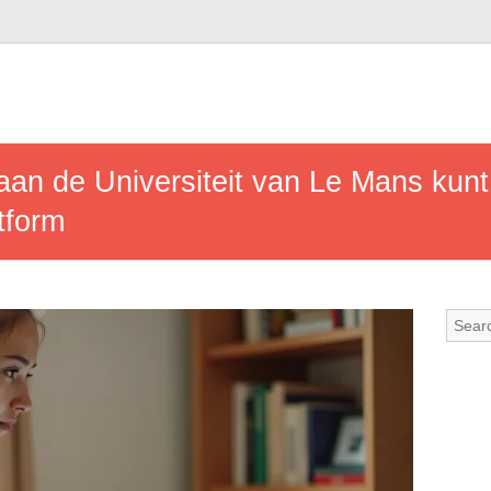
an de Universiteit van Le Mans kun
tform