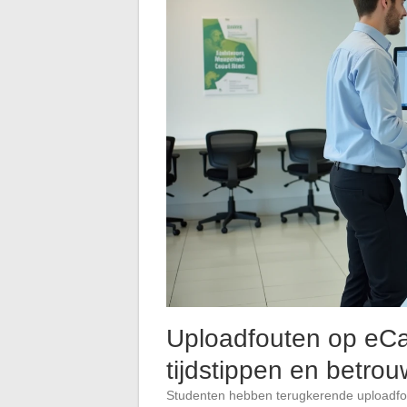
Uploadfouten op eCa
tijdstippen en betro
Studenten hebben terugkerende uploadf