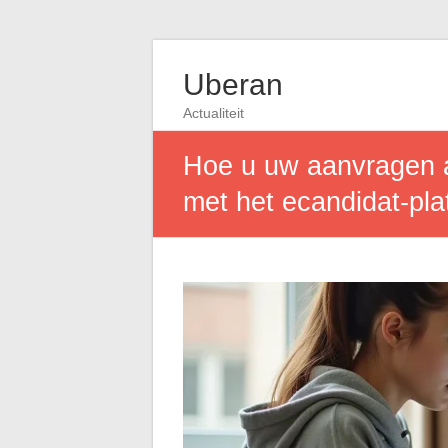
Uberan
Actualiteit
Hoe u uw aanvragen a
met het ecandidat-pla