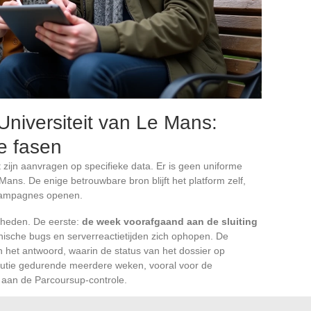
niversiteit van Le Mans:
ke fasen
t zijn aanvragen op specifieke data. Er is geen uniforme
Mans. De enige betrouwbare bron blijft het platform zelf,
campagnes openen.
heden. De eerste:
de week voorafgaand aan de sluiting
nische bugs en serverreactietijden zich ophopen. De
n het antwoord, waarin de status van het dossier op
olutie gedurende meerdere weken, vooral voor de
 aan de Parcoursup-controle.
nen binnen de eerste tien dagen na de opening van de