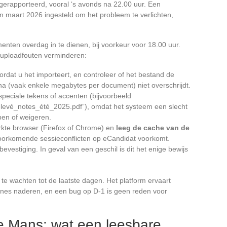
 gerapporteerd, vooral ‘s avonds na 22.00 uur. Een
n maart 2026 ingesteld om het probleem te verlichten,
enten overdag in te dienen, bij voorkeur voor 18.00 uur.
 uploadfouten verminderen:
dat u het importeert, en controleer of het bestand de
a (vaak enkele megabytes per document) niet overschrijdt.
eciale tekens of accenten (bijvoorbeeld
relevé_notes_été_2025.pdf”), omdat het systeem een slecht
en of weigeren.
rkte browser (Firefox of Chrome) en
leeg de cache van de
voorkomende sessieconflicten op eCandidat voorkomt.
estiging. In geval van een geschil is dit het enige bewijs
 te wachten tot de laatste dagen. Het platform ervaart
ines naderen, en een bug op D-1 is geen reden voor
e Mans: wat een leesbare