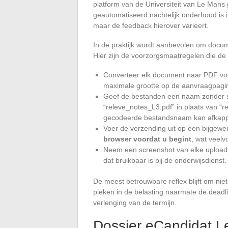
platform van de Universiteit van Le Mans
geautomatiseerd nachtelijk onderhoud is i
maar de feedback hierover varieert.
In de praktijk wordt aanbevolen om docum
Hier zijn de voorzorgsmaatregelen die de
Converteer elk document naar PDF voor
maximale grootte op de aanvraagpagin
Geef de bestanden een naam zonder sp
“releve_notes_L3.pdf” in plaats van “
gecodeerde bestandsnaam kan afkapp
Voer de verzending uit op een bijgewe
browser voordat u begint
, wat veel
Neem een screenshot van elke uploadbev
dat bruikbaar is bij de onderwijsdienst.
De meest betrouwbare reflex blijft om niet
pieken in de belasting naarmate de deadl
verlenging van de termijn.
Dossier eCandidat L