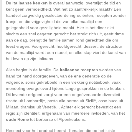
De
Italiaanse keuken
is overal aanwezig, overstijgt de tijd en
kent geen vermoeidheid. Wat het zo aantrekkelijk maakt? Een
handvol zorgvuldig geselecteerde ingrediënten, recepten zonder
franje, en die vrijgevigheid die van elke maaltijd een
gelegenheid voor gezelligheid maakt. Hier is het diner niet
slechts een snel gegeten gerecht: het strekt zich uit, geeft ritme
aan de dag, brengt de familie samen rond gerechten die om
feest vragen. Voorgerecht, hoofdgerecht, dessert, de structuur
van de maaltijd wordt een ritueel, en elke stap viert de kunst van
het leven op zijn Italiaans.
Alles begint in de familie. De
Italiaanse recepten
worden van
hand tot hand doorgegeven, van de ene generatie op de
volgende, soms gekrabbeld in een vlekkerig notitieboek, vaak
mondeling overgeleverd tijdens lange gesprekken in de keuken.
Dit levende erfgoed zorgt voor een ongeëvenaarde diversiteit:
risotto uit Lombardije, pasta alla norma uit Sicilië, osso buco uit
Milaan, tiramisu uit Venetië… Achter elk gerecht bevestigt een
regio zijn identiteit, erfgenaam van meerdere invloeden, van het
oude Rome
tot Berberse of Alpenkeukens.
Respect voor het product heerst. Tomaten die op het juiste