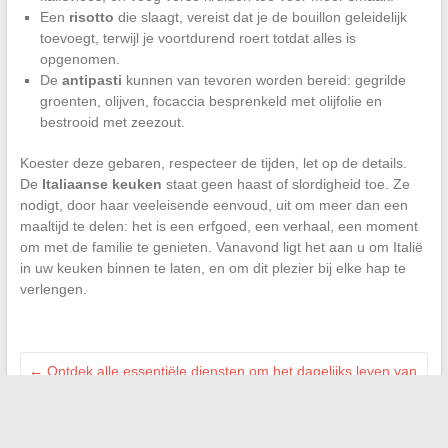
Een
risotto
die slaagt, vereist dat je de bouillon geleidelijk
toevoegt, terwijl je voortdurend roert totdat alles is
opgenomen.
De
antipasti
kunnen van tevoren worden bereid: gegrilde
groenten, olijven, focaccia besprenkeld met olijfolie en
bestrooid met zeezout.
Koester deze gebaren, respecteer de tijden, let op de details.
De
Italiaanse keuken
staat geen haast of slordigheid toe. Ze
nodigt, door haar veeleisende eenvoud, uit om meer dan een
maaltijd te delen: het is een erfgoed, een verhaal, een moment
om met de familie te genieten. Vanavond ligt het aan u om Italië
in uw keuken binnen te laten, en om dit plezier bij elke hap te
verlengen.
←
Ontdek alle essentiële diensten om het dagelijks leven van
senioren te verbeteren
Hoe u uw aanvragen aan de Universiteit van Le Mans kunt