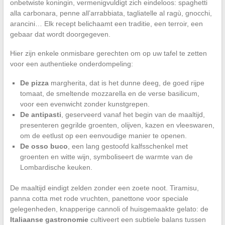
onbetwiste koningin, vermenigvuldigt zich eindeloos: spaghetti
alla carbonara, penne all’arrabbiata, tagliatelle al ragù, gnocchi,
arancini… Elk recept belichaamt een traditie, een terroir, een
gebaar dat wordt doorgegeven.
Hier zijn enkele onmisbare gerechten om op uw tafel te zetten
voor een authentieke onderdompeling:
De pizza
margherita, dat is het dunne deeg, de goed rijpe
tomaat, de smeltende mozzarella en de verse basilicum,
voor een evenwicht zonder kunstgrepen.
De antipasti
, geserveerd vanaf het begin van de maaltijd,
presenteren gegrilde groenten, olijven, kazen en vleeswaren,
om de eetlust op een eenvoudige manier te openen.
De osso buco
, een lang gestoofd kalfsschenkel met
groenten en witte wijn, symboliseert de warmte van de
Lombardische keuken.
De maaltijd eindigt zelden zonder een zoete noot. Tiramisu,
panna cotta met rode vruchten, panettone voor speciale
gelegenheden, knapperige cannoli of huisgemaakte gelato: de
Italiaanse gastronomie
cultiveert een subtiele balans tussen