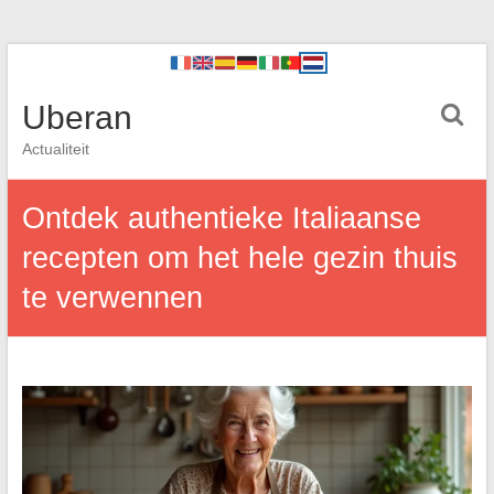
Uberan
Actualiteit
Ontdek authentieke Italiaanse
recepten om het hele gezin thuis
te verwennen