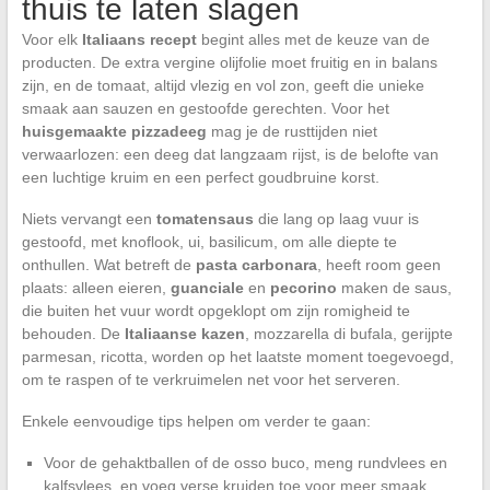
thuis te laten slagen
Voor elk
Italiaans recept
begint alles met de keuze van de
producten. De extra vergine olijfolie moet fruitig en in balans
zijn, en de tomaat, altijd vlezig en vol zon, geeft die unieke
smaak aan sauzen en gestoofde gerechten. Voor het
huisgemaakte pizzadeeg
mag je de rusttijden niet
verwaarlozen: een deeg dat langzaam rijst, is de belofte van
een luchtige kruim en een perfect goudbruine korst.
Niets vervangt een
tomatensaus
die lang op laag vuur is
gestoofd, met knoflook, ui, basilicum, om alle diepte te
onthullen. Wat betreft de
pasta carbonara
, heeft room geen
plaats: alleen eieren,
guanciale
en
pecorino
maken de saus,
die buiten het vuur wordt opgeklopt om zijn romigheid te
behouden. De
Italiaanse kazen
, mozzarella di bufala, gerijpte
parmesan, ricotta, worden op het laatste moment toegevoegd,
om te raspen of te verkruimelen net voor het serveren.
Enkele eenvoudige tips helpen om verder te gaan:
Voor de gehaktballen of de osso buco, meng rundvlees en
kalfsvlees, en voeg verse kruiden toe voor meer smaak.