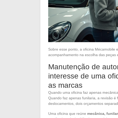
Sobre esse ponto, a oficina Mécamobile
acompanhamento na escolha das peças e 
Manutenção de auto
interesse de uma ofic
as marcas
Quando uma oficina faz apenas mecânica,
Quando faz apenas funilaria, a revisão é f
deslocamentos, dois orçamentos separad
Uma oficina que reúne
mecânica, funila