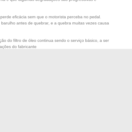
perde eficácia sem que o motorista perceba no pedal.
 barulho antes de quebrar, e a quebra muitas vezes causa
ão do filtro de óleo continua sendo o serviço básico, a ser
ações do fabricante
habitáculo, frequentemente esquecida, melhora o
ar no interior do veículo
lhas, discos, líquido) e da suspensão (amortecedores,
mbém protege o valor de revenda
do veículo. Um
icamente o histórico das intervenções, e um
dentificada traz segurança.
cina fixa: uma
rara
elo único: você leva o carro, e o retira uma vez que o