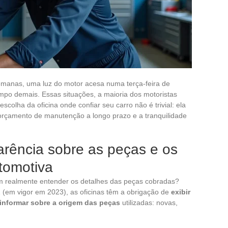
emanas, uma luz do motor acesa numa terça-feira de
mpo demais. Essas situações, a maioria dos motoristas
olha da oficina onde confiar seu carro não é trivial: ela
o orçamento de manutenção a longo prazo e a tranquilidade
arência sobre as peças e os
tomotiva
em realmente entender os detalhes das peças cobradas?
 (em vigor em 2023), as oficinas têm a obrigação de
exibir
informar sobre a origem das peças
utilizadas: novas,