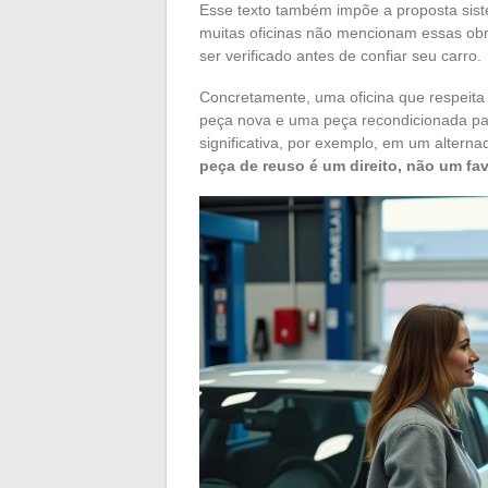
Esse texto também impõe a proposta sist
muitas oficinas não mencionam essas ob
ser verificado antes de confiar seu carro.
Concretamente, uma oficina que respeit
peça nova e uma peça recondicionada par
significativa, por exemplo, em um alter
peça de reuso é um direito, não um fav