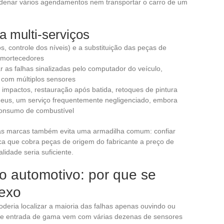
rdenar vários agendamentos nem transportar o carro de um
a multi-serviços
ros, controle dos níveis) e a substituição das peças de
 amortecedores
ar as falhas sinalizadas pelo computador do veículo,
 com múltiplos sensores
e impactos, restauração após batida, retoques de pintura
us, um serviço frequentemente negligenciado, embora
 consumo de combustível
as marcas também evita uma armadilha comum: confiar
ca que cobra peças de origem do fabricante a preço de
idade seria suficiente.
co automotivo: por que se
lexo
eria localizar a maioria das falhas apenas ouvindo ou
 de entrada de gama vem com várias dezenas de sensores