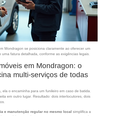
 em Mondragon se posiciona claramente ao oferecer um
uma fatura detalhada, conforme as exigências legais.
móveis em Mondragon: o
ina multi-serviços de todas
 ela o encaminha para um funileiro em caso de batida.
eita em outro lugar. Resultado: dois interlocutores, dois
os.
ria e manutenção regular no mesmo local
simplifica a