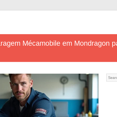
garagem Mécamobile em Mondragon p