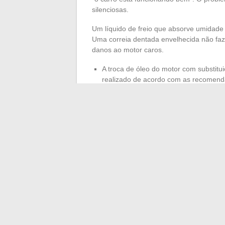
silenciosas.
Um líquido de freio que absorve umidade 
Uma correia dentada envelhecida não faz
danos ao motor caros.
A troca de óleo do motor com substituiç
realizado de acordo com as recomend
A substituição dos filtros de ar e do 
desempenho do motor e a qualidade do 
O controle do sistema de freios (pasti
buchas) previne falhas perigosas
Um livro de manutenção atualizado ta
comprador em potencial verifica sistemat
acompanhamento regular em uma oficina i
Serviço móvel ou ofi
complementaridade 
A maioria das oficinas funciona em um mod