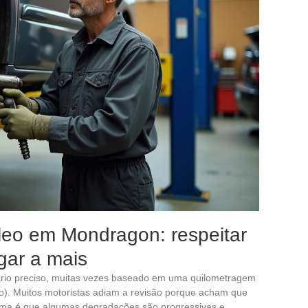
óleo em Mondragon: respeitar
gar a mais
ário preciso, muitas vezes baseado em uma quilometragem
do). Muitos motoristas adiam a revisão porque acham que
lema é que algumas degradações são progressivas e