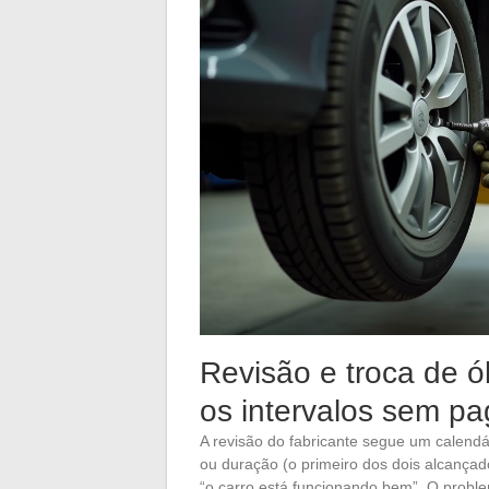
Revisão e troca de 
os intervalos sem pa
A revisão do fabricante segue um calend
ou duração (o primeiro dos dois alcança
“o carro está funcionando bem”. O prob