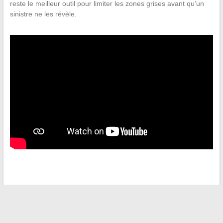
reste le meilleur outil pour limiter les zones grises avant qu’un
sinistre ne les révèle.
←
Tendances mode 2024 : styles inspirants et conseils pour
sublimer votre garde-robe