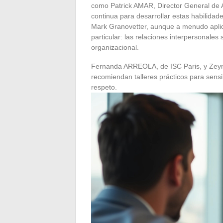
como Patrick AMAR, Director General de A
continua para desarrollar estas habilidade
Mark Granovetter, aunque a menudo aplica
particular: las relaciones interpersonales s
organizacional.
Fernanda ARREOLA, de ISC Paris, y Zey
recomiendan talleres prácticos para sensi
respeto.