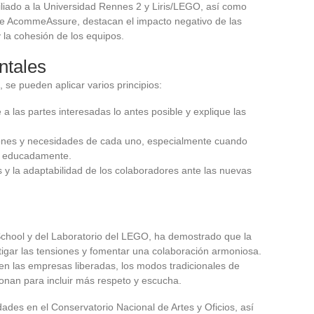
iado a la Universidad Rennes 2 y Liris/LEGO, así como
de AcommeAssure, destacan el impacto negativo de las
 la cohesión de los equipos.
ntales
 se pueden aplicar varios principios:
e a las partes interesadas lo antes posible y explique las
ciones y necesidades de cada uno, especialmente cuando
a educadamente.
s y la adaptabilidad de los colaboradores ante las nuevas
hool y del Laboratorio del LEGO, ha demostrado que la
itigar las tensiones y fomentar una colaboración armoniosa.
en las empresas liberadas, los modos tradicionales de
onan para incluir más respeto y escucha.
des en el Conservatorio Nacional de Artes y Oficios, así