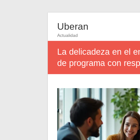
Uberan
Actualidad
La delicadeza en el e
de programa con resp