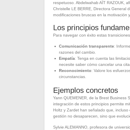
respetuoso. Abdelwahab AÏT RAZOUK, afil
Christelle LE BERRE, Directora General 
modificaciones bruscas en la motivación y
Los principios fundame
Para navegar con éxito estas transiciones,
Comunicación transparente
: Inform
razones del cambio.
Empatía
: Tenga en cuenta las limita
necesite saber cómo cancelar una cit
Reconocimiento
: Valore los esfuerzo
circunstancias.
Ejemplos concretos
Yann QUEMENER, de la Brest Business Sc
integración de estos principios permite m
Holtz y Zardet han señalado que, incluso 
gestión no desaparecen, sino que evoluci
Sylvie ALEMANNO, profesora de universida