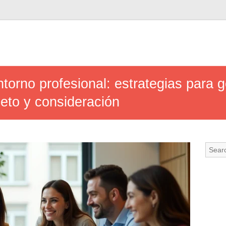
ntorno profesional: estrategias para 
eto y consideración