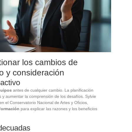
tionar los cambios de
o y consideración
activo
quipos
antes de cualquier cambio. La planificación
as y aumentar la comprensión de los desafíos. Sylvie
 el Conservatorio Nacional de Artes y Oficios,
formación
para explicar las razones y los beneficios
adecuadas