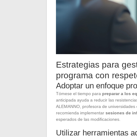
Estrategias para ges
programa con respet
Adoptar un enfoque pro
Tómese el tiempo para
preparar a los e
anticipada ayuda a reducir las resistenci
ALEMANNO, profesora de universidades en
recomienda implementar
sesiones de in
esperados de las modificaciones.
Utilizar herramientas 