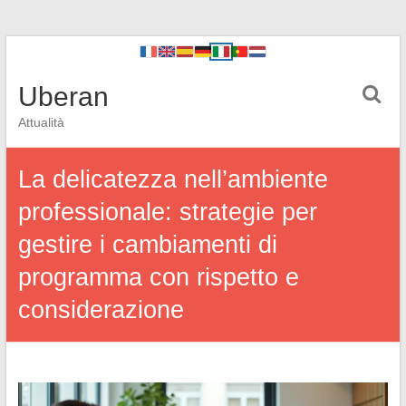
Uberan
Attualità
La delicatezza nell’ambiente
professionale: strategie per
gestire i cambiamenti di
programma con rispetto e
considerazione