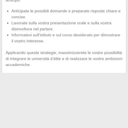
Anticipate le possibili domande e preparate risposte chiare e
concise.
Lavorate sulla vostra presentazione orale e sulla vostra
disinvoltura nel parlare.
Informatevi sull’istituto e sul corso desiderato per dimostrare
il vostro interesse.
Applicando queste strategie, massimizzerete le vostre possibilità
di integrare le università d’élite e di realizzare le vostre ambizioni
accademiche.
←
Come accedere al tuo spazio sicuro online: consigli e
suggerimenti
Qual è il sito di ricondizionamento più affidabile?
→
Search