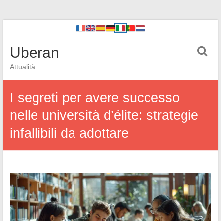
Uberan
Attualità
I segreti per avere successo
nelle università d’élite: strategie
infallibili da adottare